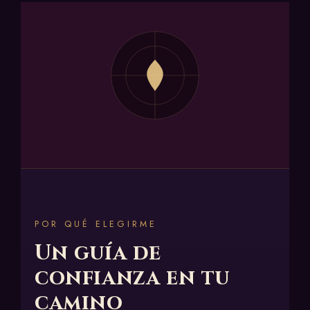
"Lo que yo ato, no hay brujo ni hechicero que
lo desate."
POR QUÉ ELEGIRME
Un guía de
confianza en tu
camino